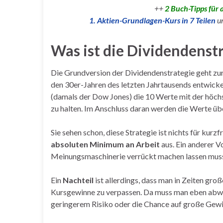
++
2 Buch-Tipps für 
1. Aktien-Grundlagen-Kurs in 7 Teilen
u
Was ist die Dividendenst
Die Grundversion der Dividendenstrategie geht z
den 30er-Jahren des letzten Jahrtausends entwickel
(damals der Dow Jones) die 10 Werte mit der höchs
zu halten. Im Anschluss daran werden die Werte üb
Sie sehen schon, diese Strategie ist nichts für kurz
absoluten Minimum an Arbeit
aus. Ein anderer Vo
Meinungsmaschinerie verrückt machen lassen muss,
Ein
Nachteil
ist allerdings, dass man in Zeiten gr
Kursgewinne zu verpassen. Da muss man eben abwäg
geringerem Risiko oder die Chance auf große Gewin